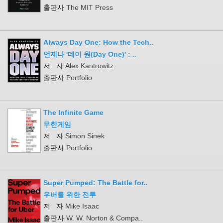
출판사
The MIT Press
Always Day One: How the Tech..
언제나 '데이 원(Day One)' : ..
저 자
Alex Kantrowitz
출판사
Portfolio
The Infinite Game
무한게임
저 자
Simon Sinek
출판사
Portfolio
Super Pumped: The Battle for..
우버를 위한 전투
저 자
Mike Isaac
출판사
W. W. Norton & Compa..